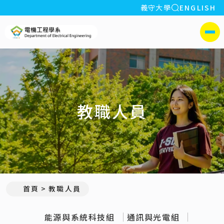
全站搜索
義守大學
ENGLISH
:::
義守大學電機工程學系(所)
側選單
教職人員
:::
首頁
教職人員
能源與系統科技組
通訊與光電組