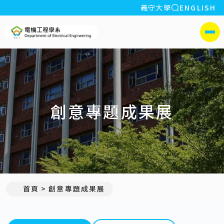
全站搜索
義守大學
ENGLISH
:::
義守大學電機工程學系(所)
側選單
創意專題成果展
首頁
創意專題成果展