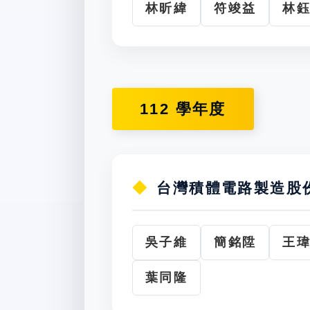
林昕緯
符竣益
林
112 學年度
台灣積體電路製造股
吳子維
簡銘陞
王
葉同隆