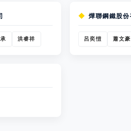
司
燁聯鋼鐵股份
漢承
洪睿祥
呂奕愷
蕭文豪