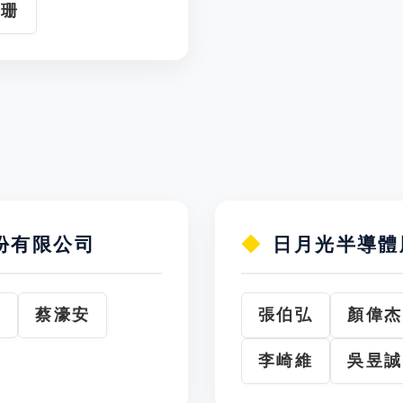
鈺珊
份有限公司
日月光半導體
瑋
蔡濠安
張伯弘
顏偉杰
李崎維
吳昱誠