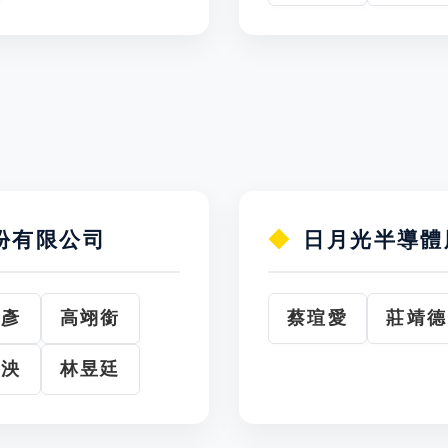
份有限公司
日月光半導體
承彥
高翊銜
蔡瑄愛
莊靖德
宜泱
林昱廷