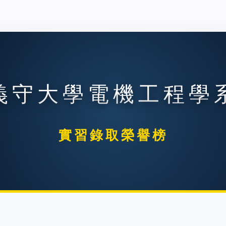
義守大學電機工程學
實習錄取榮譽榜