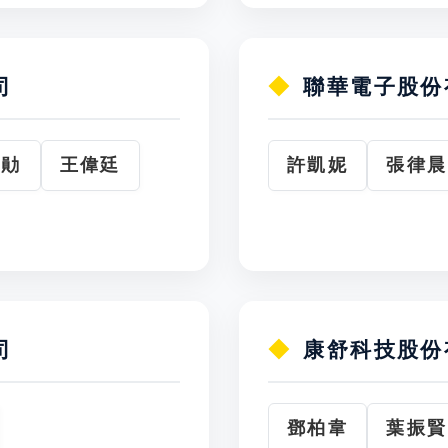
司
聯華電子股份
文勛
王偉廷
許凱妮
張律晨
司
康舒科技股份
鄧柏韋
葉振賢