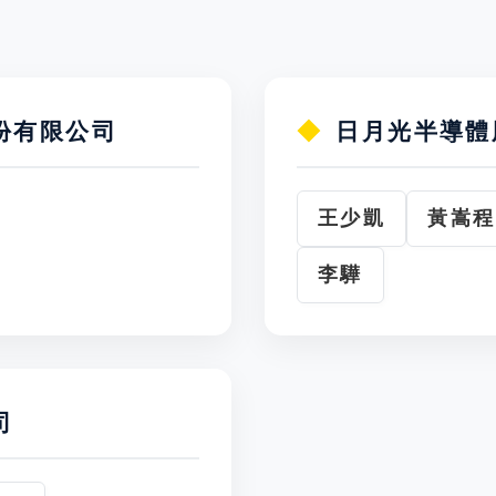
份有限公司
日月光半導體
王少凱
黃嵩程
李驊
司