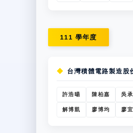
111 學年度
台灣積體電路製造股
許浩暘
陳柏嘉
吳
解博凱
廖博均
廖