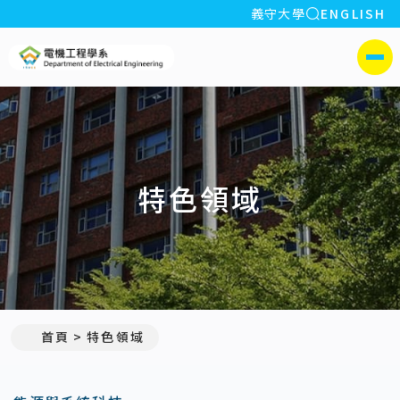
全站搜索
義守大學
ENGLISH
:::
義守大學電機工程學系(所)
側選單
特色領域
首頁
特色領域