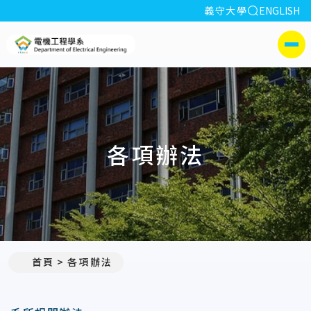
全站搜索
義守大學
ENGLISH
:::
義守大學電機工程學系(所)
側選單
各項辦法
首頁
各項辦法