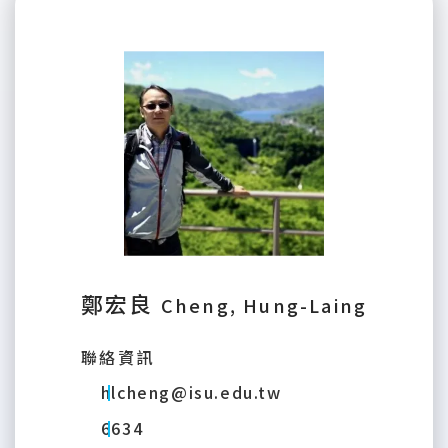
鄭宏良
Cheng, Hung-Laing
聯絡資訊
hlcheng@isu.edu.tw
6634