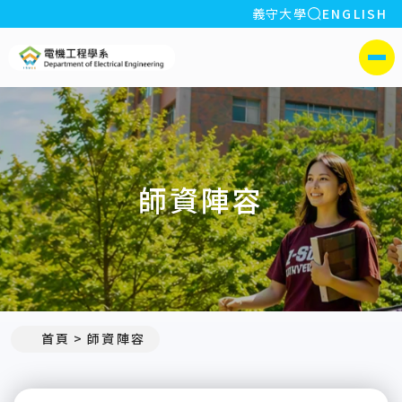
全站搜索
義守大學
ENGLISH
:::
義守大學電機工程學系(所)
側選單
師資陣容
:::
首頁
師資陣容