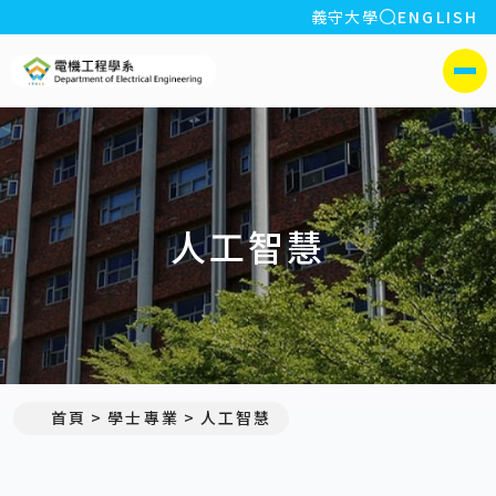
全站搜索
義守大學
ENGLISH
:::
義守大學電機工程學系(所)
側選單
人工智慧
首頁
學士專業
人工智慧