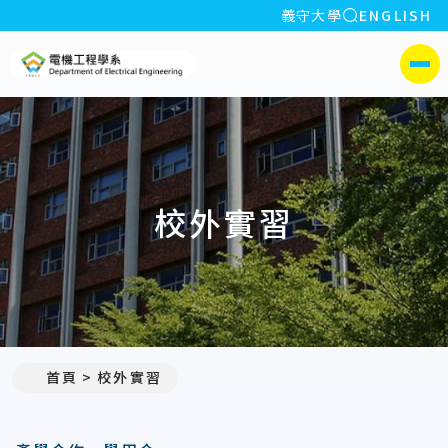
全站搜索
義守大學
ENGLISH
:::
義守大學電機工程學系(所)
側選單
校外實習
首頁
校外實習