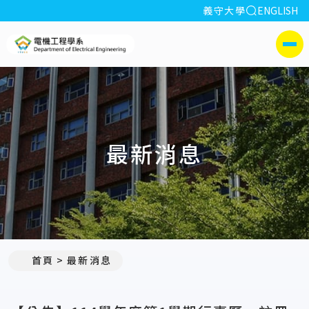
全站搜索
義守大學
ENGLISH
:::
義守大學電機工程學系(所)
側選單
最新消息
:::
首頁
最新消息